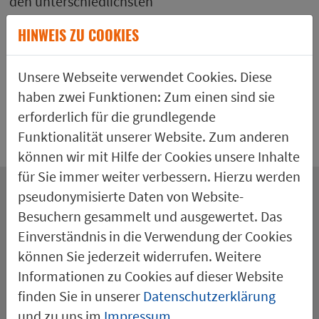
den unterschiedlichsten
Personen zu tun habe
HINWEIS ZU COOKIES
und so viele
unterschiedliche und
Unsere Webseite verwendet Cookies. Diese
dadurch auch
haben zwei Funktionen: Zum einen sind sie
spannende Perspektiven
erforderlich für die grundlegende
kennenlerne.
Funktionalität unserer Website. Zum anderen
können wir mit Hilfe der Cookies unsere Inhalte
für Sie immer weiter verbessern. Hierzu werden
pseudonymisierte Daten von Website-
Besuchern gesammelt und ausgewertet. Das
Was macht die SGB für dich
Einverständnis in die Verwendung der Cookies
besonders?
können Sie jederzeit widerrufen. Weitere
Informationen zu Cookies auf dieser Website
finden Sie in unserer
Datenschutzerklärung
Ich bin mit der SGB ins Berufsleben gestartet &
und zu uns im
Impressum
.
habe viele Meilensteine in meiner Ausbildung und