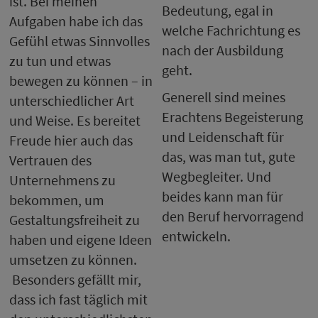
ist. Bei meinen
Bedeutung, egal in
Aufgaben habe ich das
welche Fachrichtung es
Gefühl etwas Sinnvolles
nach der Ausbildung
zu tun und etwas
geht.
bewegen zu können – in
Generell sind meines
unterschiedlicher Art
Erachtens Begeisterung
und Weise. Es bereitet
und Leidenschaft für
Freude hier auch das
das, was man tut, gute
Vertrauen des
Wegbegleiter. Und
Unternehmens zu
beides kann man für
bekommen, um
den Beruf hervorragend
Gestaltungsfreiheit zu
entwickeln.
haben und eigene Ideen
umsetzen zu können.
Besonders gefällt mir,
dass ich fast täglich mit