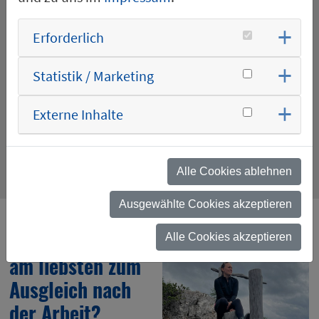
Entwicklung in diesem Unternehmen erreicht.
Erforderlich
Dadurch fühle ich mich mit der SGB sehr
verbunden.
Statistik / Marketing
Außerdem habe ich viele Menschen
kennengelernt, mit denen ich heute
Externe Inhalte
vertrauensvoll zusammenarbeite und die SGB zu
etwas Besonderem machen.
Alle Cookies ablehnen
Ausgewählte Cookies akzeptieren
Was machst du
Alle Cookies akzeptieren
am liebsten zum
Ausgleich nach
der Arbeit?