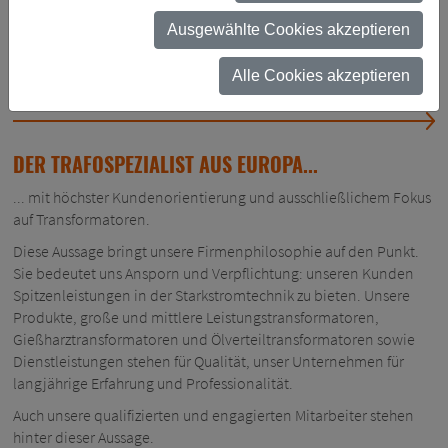
EVU
Ausgewählte Cookies akzeptieren
Alle Cookies akzeptieren
UNTERNEHMENSKULTUR
DER TRAFOSPEZIALIST AUS EUROPA...
... mit höchster Kundenorientierung und ausschließlichem Fokus
auf Transformatoren.
Diese Aussage bringt unsere Firmenphilosophie auf den Punkt.
Sie bedeutet uns Ansporn und Verpflichtung: unseren Kunden
Spitzenleistungen in der Starkstromtechnik zu bieten. Unsere
Produkte, große und mittlere Leistungstransformatoren,
Gießharztransformatoren und Ölverteiltransformatoren sowie
Dienstleistungen stehen für Qualität, unser Unternehmen für
langjährige Erfahrung und Professionalität.
Auch unsere qualifizierten und engagierten Mitarbeiter stehen
hinter dieser Aussage.