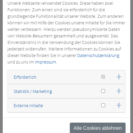
KUNDEN
Unsere Webseite verwendet Cookies. Diese haben zwei
Netzgesellschaften,
Windkraft
Funktionen: Zum einen sind sie erforderlich für die
Kraftwerke
Industrie
grundlegende Funktionalität unserer Website. Zum anderen
Energiekonzerne
SPANNUNG /
können wir mit Hilfe der Cookies unsere Inhalte für Sie immer
KAPAZITÄT
weiter verbessern. Hierzu werden pseudonymisierte Daten
10 / 20 /
von Website-Besuchern gesammelt und ausgewertet. Das
10 kV
Einverständnis in die Verwendung der Cookies können Sie
240 / 400
jederzeit widerrufen. Weitere Informationen zu Cookies auf
V
dieser Website finden Sie in unserer
Datenschutzerklärung
30 kVA -
und zu uns im
Impressum
.
25 MVA
Erforderlich
KUNDEN
Mittelspannun
Statistik / Marketing
Industrie,
Stadtwerke,
Externe Inhalte
EVU
Niederspannu
Industrie,
Alle Cookies ablehnen
Stadtwerke,