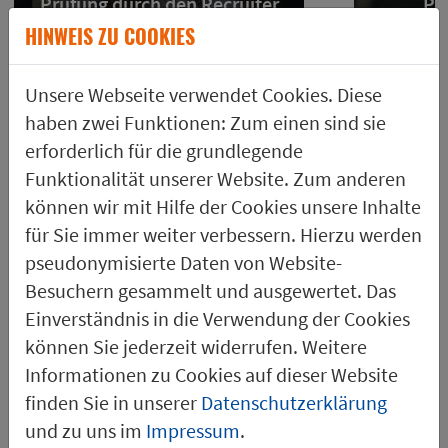
Prüfung durch den Recruiter
Pr
F
HINWEIS ZU COOKIES
Unsere Webseite verwendet Cookies. Diese
haben zwei Funktionen: Zum einen sind sie
erforderlich für die grundlegende
Funktionalität unserer Website. Zum anderen
können wir mit Hilfe der Cookies unsere Inhalte
UNTERNEHMENS­KULTUR &
für Sie immer weiter verbessern. Hierzu werden
WERTE
pseudonymisierte Daten von Website-
Besuchern gesammelt und ausgewertet. Das
Einverständnis in die Verwendung der Cookies
können Sie jederzeit widerrufen. Weitere
„Als Global HR
Informationen zu Cookies auf dieser Website
Business Partner
finden Sie in unserer
Datenschutzerklärung
freue ich mich
und zu uns im
Impressum
.
über unsere