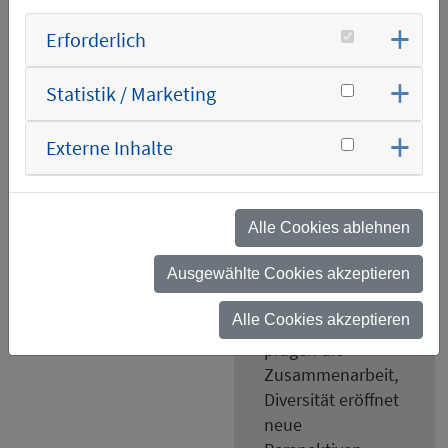
neuen Werte –
Erforderlich
Vertrauen, Soziale
Verantwortung,
Statistik / Marketing
Verlässlichkeit,
Diversität und
Externe Inhalte
Nachhaltigkeit.
Sie sind für mich
die Grundlage
einer starken und
Alle Cookies ablehnen
inklusiven
Unternehmenskultur:
Ausgewählte Cookies akzeptieren
Vertrauen und
Alle Cookies akzeptieren
Verlässlichkeit
prägen die
Zusammenarbeit,
Diversität eröffnet
neue