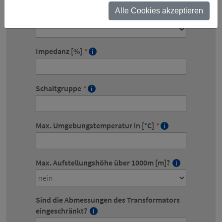
Alle Cookies akzeptieren
Effizienzstandard
Impedanz [%]
*
Schaltgruppe
*
Max. Umgebungstemperatur in [°C]
*
Max. Aufstellungshöhe über 1000m [m]?
Sind die Abmessungen des Transformators
eingeschränkt?