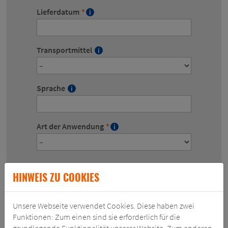
Lieferdatum
*
Transportmittel
Sprache
Art der Anwendung
*
HINWEIS ZU COOKIES
TRANSFORMATOR
Stückzahl
*
Unsere Webseite verwendet Cookies. Diese haben zwei
Funktionen: Zum einen sind sie erforderlich für die
grundlegende Funktionalität unserer Website. Zum anderen