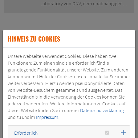
Laboratory von DNV, dem unabhängigen…
HINWEIS ZU COOKIES
NEUIGKEITEN
Unsere Webseite verwendet Cookies. Diese haben zwei
23.05.2019
Funktionen: Zum einen sind sie erforderlich für die
HILFE, DIE NACHHALTIG WIRKT
grundlegende Funktionalität unserer Website. Zum anderen
können wir mit Hilfe der Cookies unsere Inhalte für Sie immer
SGB-SMIT POWER MATLA unterstützt Bau
weiter verbessern. Hierzu werden pseudonymisierte Daten
einer High School in Westkap, Südafrika Es
von Website-Besuchern gesammelt und ausgewertet. Das
war ein ehrgeiziges Projekt: Lokale
Einverständnis in die Verwendung der Cookies können Sie
südafrikanische Unternehmen in der
jederzeit widerrufen. Weitere Informationen zu Cookies auf
Provinz Westkap hatten den ehrgeizigen
dieser Website finden Sie in unserer
Datenschutzerklärung
Plan, in der Stadt Bonnievale (ca. 180 km
und zu uns im
Impressum
.
östlich von…
Erforderlich