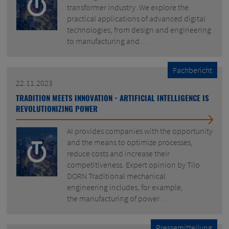
transformer industry. We explore the
practical applications of advanced digital
technologies, from design and engineering
to manufacturing and…
Fachbericht
22.11.2023
TRADITION MEETS INNOVATION - ARTIFICIAL INTELLIGENCE IS
REVOLUTIONIZING POWER
AI provides companies with the opportunity
and the means to optimize processes,
reduce costs and increase their
competitiveness. Expert opinion by Tilo
DORN Traditional mechanical
engineering includes, for example,
the manufacturing of power…
Pressemitteilung