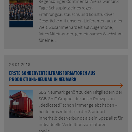
Regensburger Continental Arena war für 3
Tage Schauplatz eines regen
Erfahrungsaustauschs und konstruktiver
Gespräche mit unseren Lieferanten aus aller
Welt. Zusammenarbeit auf Augenhöhe,
faires Miteinander, gemeinsames Wachstum
für eine…
26.01.2018
ERSTE SONDERVERTEILTRANSFORMATOREN AUS
PRODUKTIONS-NEUBAU IN NEUMARK
SBG Neumark gehört zu den Mitgliedern der
SGB-SMIT Gruppe, die unser Prinzip von
„dedicated“ schon immer gelebt haben –
heute präsentiert sich der Standort
innerhalb des Verbunds als ein Spezialist für
individuelle Verteiltransformatoren
sowie…