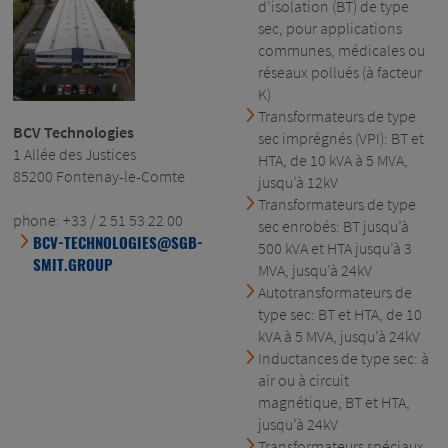
d’isolation (BT) de type
sec, pour applications
communes, médicales ou
réseaux pollués (à facteur
K)
Transformateurs de type
BCV Technologies
sec imprégnés (VPI): BT et
1 Allée des Justices
HTA, de 10 kVA à 5 MVA,
85200 Fontenay-le-Comte
jusqu’à 12kV
Transformateurs de type
phone: +33 / 2 51 53 22 00
sec enrobés: BT jusqu’à
BCV-TECHNOLOGIES@SGB-
500 kVA et HTA jusqu’à 3
SMIT.GROUP
MVA, jusqu’à 24kV
Autotransformateurs de
type sec: BT et HTA, de 10
kVA à 5 MVA, jusqu’à 24kV
Inductances de type sec: à
air ou à circuit
magnétique, BT et HTA,
jusqu’à 24kV
Transformateurs spéciaux