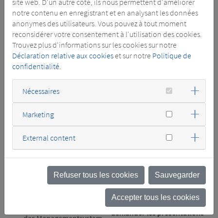
site web. D'un autre côté, ils nous permettent d'améliorer
CERTIFICATES
notre contenu en enregistrant et en analysant les données
anonymes des utilisateurs. Vous pouvez à tout moment
reconsidérer votre consentement à l'utilisation des cookies.
Trouvez plus d'informations sur les cookies sur notre
QUALITÉ
MARINE – Expériences de
Déclaration relative aux cookies
et sur notre
Politique de
classification avec:
9001 certificate BCV
confidentialité
.
Technologies
Bureau Veritas (BV)
Det Norske Veritas (DNV –
9001 certificat BCV
Nécessaires
GL)
Technologies
Lloyd’s Register (LR)
Marketing
American Bureau of
9001 main certificate
Shipping (ABS)
group(0.3 MB, PDF)
External content
China Classification
9001 main certificate for
Society (CCS)
the management system
Registro Italiano Navale
group (0.3 MB, PDF)
(Rina): auto-certification
Refuser tous les cookies
Sauvegarder
enablement
9001 Hauptzertifikat
Gruppe (0.3 MB, PDF)
Accepter tous les cookies
Également disponibles,
9001 Hauptzertifikat für
demander les présentations