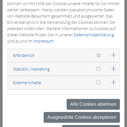
Verteilanwendungen zu kostenoptimierten Konditionen an
können wir mit Hilfe der Cookies unsere Inhalte für Sie immer
unserem Standort Tschechien bis zu komplexen Lösungen in
weiter verbessern. Hierzu werden pseudonymisierte Daten
Wind On- und Offshore und anderen Applikationen wie
von Website-Besuchern gesammelt und ausgewertet. Das
Datencenter, Bergbau, Antriebstechnik, Batteriespeicherung,
Einverständnis in die Verwendung der Cookies können Sie
Automobil- und Chemieindustrie, Elektromobilität, um nur
jederzeit widerrufen. Weitere Informationen zu Cookies auf
einige zu nennen.
dieser Website finden Sie in unserer
Datenschutzerklärung
und zu uns im
Impressum
.
Mehr als 40 Jahre Erfahrung im Bau von
Gießharztransformatoren, kompromisslos in Qualitätsstandards,
Erforderlich
Innovationsstark mit Einsatz modernster Engineeringtools,
umfangreiche inhouse Prüfmöglichkeiten und höchste
Kundenorientierung lassen die SGB-SMIT Gruppe global zu
Statistik / Marketing
Ihrem verlässlichsten Partner werden.
Externe Inhalte
ÜBERSICHT -
Alle Cookies ablehnen
TROCKENTRANSFORMATOREN
Ausgewählte Cookies akzeptieren