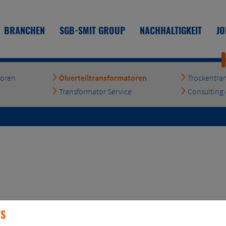
BRANCHEN
SGB-SMIT GROUP
NACHHALTIGKEIT
JO
toren
Ölverteiltransformatoren
Trockentra
Transformator Service
Consulting 
A0Ak
Pk (W): 3250
ES