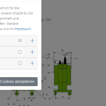
Breite (mm): 820
rlich für die
nsere Inhalte für Sie
esammelt und
Wickelmaterial (kg): 300
fen. Weitere
zu uns im
Impressum
.
: 24
d
 Cookies akzeptieren