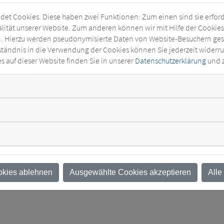
Länge (mm): 1230
et Cookies. Diese haben zwei Funktionen: Zum einen sind sie erforde
ität unserer Website. Zum anderen können wir mit Hilfe der Cookies u
n. Hierzu werden pseudonymisierte Daten von Website-Besuchern g
850
Ölg. (kg): 360
ständnis in die Verwendung der Cookies können Sie jederzeit widerru
 auf dieser Website finden Sie in unserer
Datenschutzerklärung
und 
): 810
ung, für Freiluftaufstellung mit OS-Porzellandurchführungen Max.
 m üNN Stückprüfung nach DIN EN 60076-1 Isolationsspannungen OS
w. veränderte Ausführungen (z.B. Konservatorausführungen) sin
bar.
chend der Reihenspannung
hanschlußstück nach DIN 43675
okies ablehnen
Ausgewählte Cookies akzeptieren
Alle