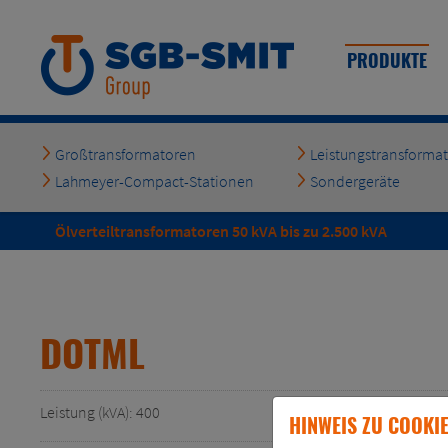
PRODUKTE
Großtransformatoren
Leistungstransforma
Lahmeyer-Compact-Stationen
Sondergeräte
Ölverteiltransformatoren 50 kVA bis zu 2.500 kVA
to top
DOTML
Leistung (kVA): 400
Verlustreihe: A
HINWEIS ZU COOKI