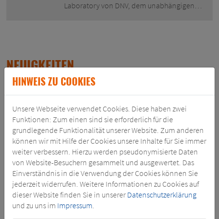
Laboratory von DNV, dem unabhängigen…
NEUIGKEITEN
HINWEIS ZU COOKIES
11.03.2022
Unsere Webseite verwendet Cookies. Diese haben zwei
TRAFO-PROFIS AN BORD: SGB-USA REPARIERT
TRANSFORMATOR AUF KREUZFAHRTSCHIFF
Funktionen: Zum einen sind sie erforderlich für die
grundlegende Funktionalität unserer Website. Zum anderen
können wir mit Hilfe der Cookies unsere Inhalte für Sie immer
Fast 300 Meter lang und mit Platz für mehr
weiter verbessern. Hierzu werden pseudonymisierte Daten
als 3.000 Passagiere: Das Kreuzfahrtschiff,
von Website-Besuchern gesammelt und ausgewertet. Das
auf das die Service-Crew von SGB-USA/OTC
Einverständnis in die Verwendung der Cookies können Sie
Service im September 2021 gerufen wurde,
jederzeit widerrufen. Weitere Informationen zu Cookies auf
ist allein von den Zahlen her
dieser Website finden Sie in unserer
beeindruckend. Doch weil ein 6,6-MVA-
Datenschutzerklärung
und zu uns im
Impressum
Transformator,…
.