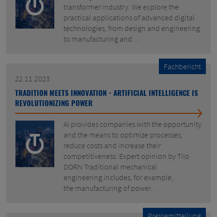
transformer industry. We explore the
practical applications of advanced digital
technologies, from design and engineering
to manufacturing and…
Fachbericht
22.11.2023
TRADITION MEETS INNOVATION - ARTIFICIAL INTELLIGENCE IS
REVOLUTIONIZING POWER
AI provides companies with the opportunity
and the means to optimize processes,
reduce costs and increase their
competitiveness. Expert opinion by Tilo
DORN Traditional mechanical
engineering includes, for example,
the manufacturing of power…
Pressemitteilung